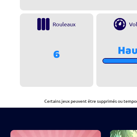
Rouleaux
Vol
Hau
6
Certains jeux peuvent être supprimés ou tempora