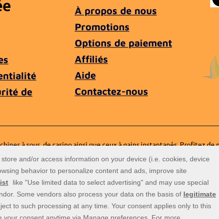
ée
À propos de nous
Promotions
Options de paiement
Affiliés
es
Aide
entialité
Contactez-nous
rité de
chines à sous
, de casino ainsi que ceux à gains instantanés. Profitez de
t d'une parfaite expérience
de live casino sur des jeux
comme
le blackjac
lles que des free spins sur dépôt, des bonus de tours de casino et bien