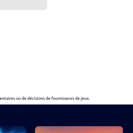
ntaires ou de décisions de fournisseurs de jeux.