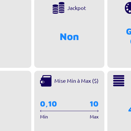
Jackpot
Non
Mise Min à Max ($)
0,10
10
Min
Max