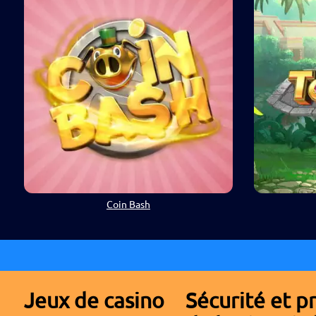
Coin Bash
Jeux de casino
Sécurité et p