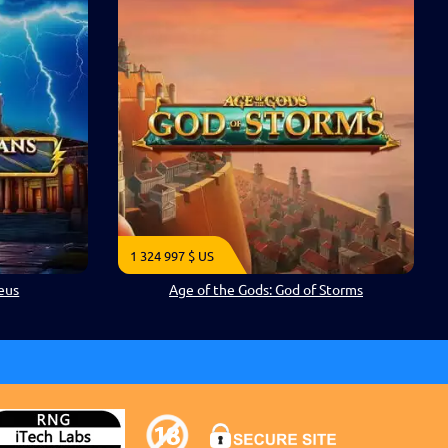
1 324 997 $ US
Zeus
Age of the Gods: God of Storms