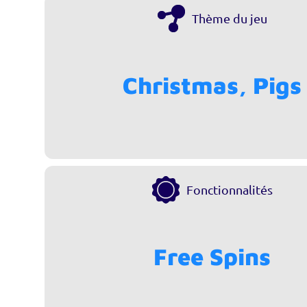
Thème du jeu
Christmas, Pigs
Fonctionnalités
Free Spins