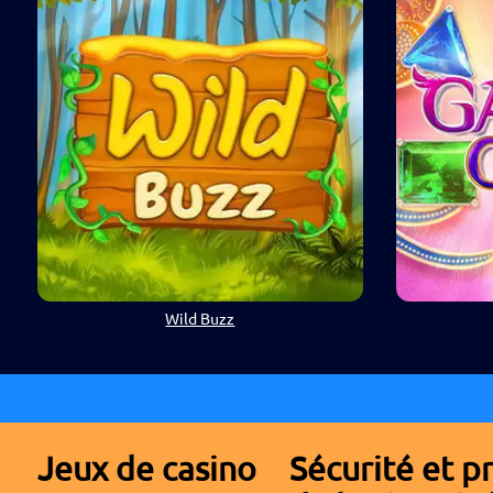
Wild Buzz
Jeux de casino
Sécurité et p