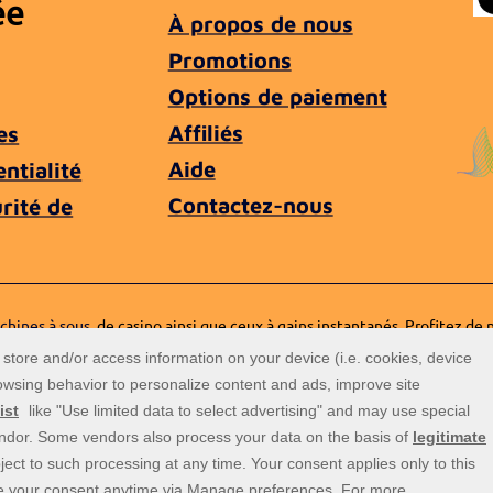
ée
À propos de nous
Promotions
Options de paiement
Affiliés
es
Aide
entialité
Contactez-nous
rité de
chines à sous
, de casino ainsi que ceux à gains instantanés. Profitez de
t d'une parfaite expérience
de live casino sur des jeux
comme
le blackjac
lles que des free spins sur dépôt, des bonus de tours de casino et bien