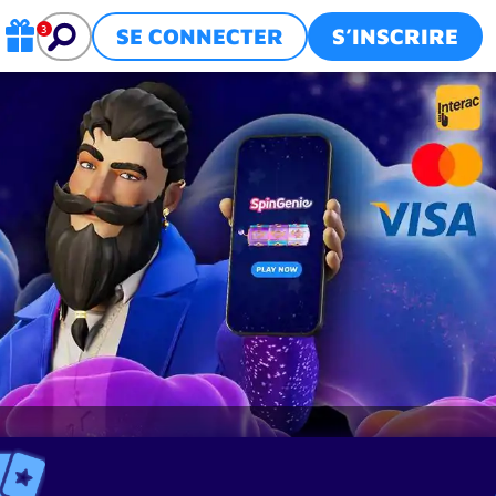
SE CONNECTER
S’INSCRIRE