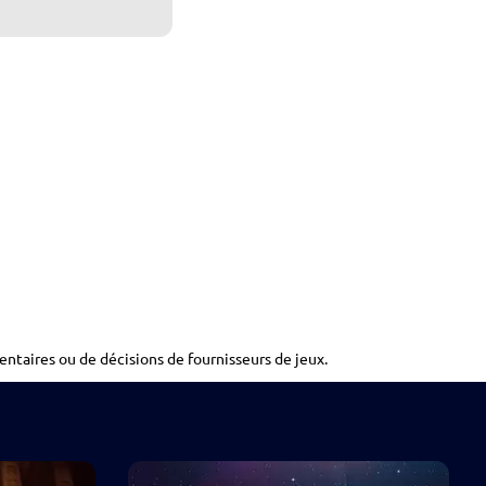
ntaires ou de décisions de fournisseurs de jeux.