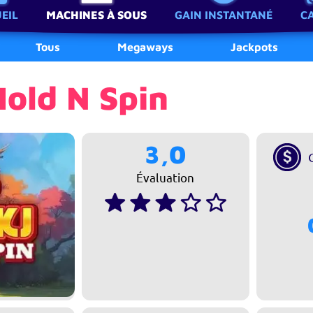
EIL
MACHINES À SOUS
GAIN INSTANTANÉ
C
Tous
Megaways
Jackpots
old N Spin
3,0
Évaluation