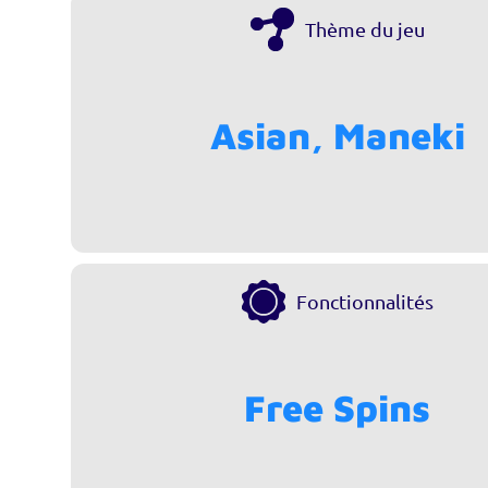
Thème du jeu
Asian, Maneki
Fonctionnalités
Free Spins