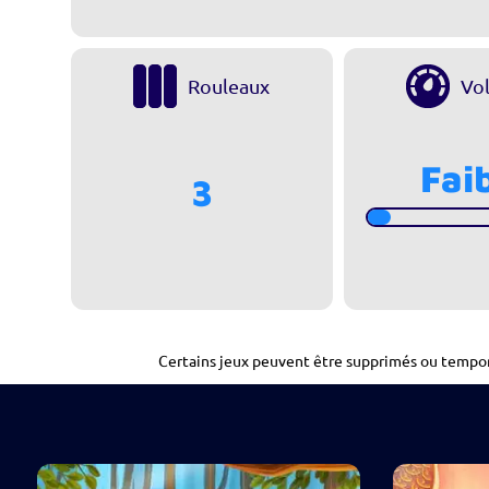
Rouleaux
Vol
Fai
3
Certains jeux peuvent être supprimés ou tempora