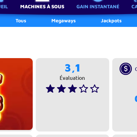
EIL
MACHINES À SOUS
GAIN INSTANTANÉ
C
Tous
Megaways
Jackpots
3,1
Évaluation