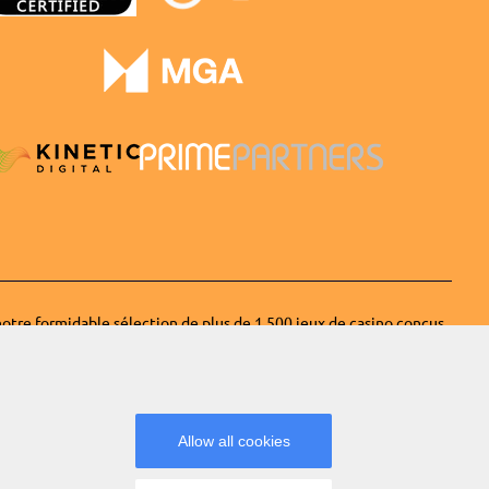
 notre formidable sélection de plus de 1 500 jeux de casino conçus
k
,
la roulette
et le baccara. Nos promotions quotidiennes
 plus encore. Inscrivez-vous chez nous dès aujourd'hui et