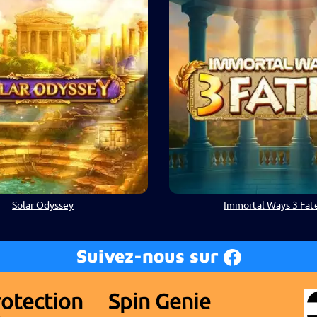
Solar Odyssey
Immortal Ways 3 Fat
Suivez-nous sur
rotection
Spin Genie