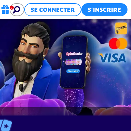
SE CONNECTER
S’INSCRIRE