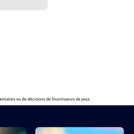
ntaires ou de décisions de fournisseurs de jeux.