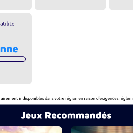
atilité
nne
irement indisponibles dans votre région en raison d'exigences régleme
Jeux Recommandés