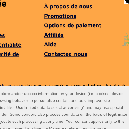
ée
À propos de nous
Promotions
Options de paiement
Affiliés
es
Aide
entialité
Contactez-nous
rité de
chines à sous
, de casino ainsi que ceux à gains instantanés. Profitez de
t d'une parfaite expérience
de live casino sur des jeux
comme
le blackjac
lles que des free spins sur dépôt, des bonus de tours de casino et bien