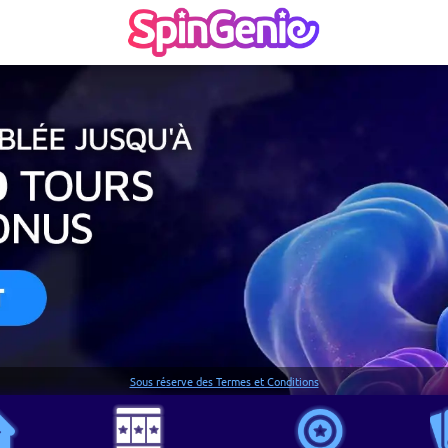
Sous réserve des Termes et Conditions