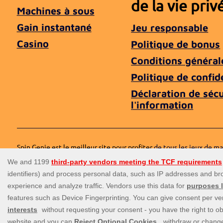
de la vie priv
Machines à sous
Gain instantané
Jeu responsable
Casino
Politique de bonus
Conditions général
Politique de confid
Déclaration de sécu
l'information
Spin Genie est le meilleur site pour profiter
de tous les jeux de ma
par les meilleurs développeurs de logiciels de machines à sous, e
apportent une touche supplémentaire, avec des offres exclusives te
commencez à jouer !