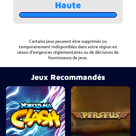
Haute
Certains jeux peuvent être supprimés ou
temporairement indisponibles dans votre région en
raison d'exigences réglementaires ou de décisions de
fournisseurs de jeux.
Jeux Recommandés