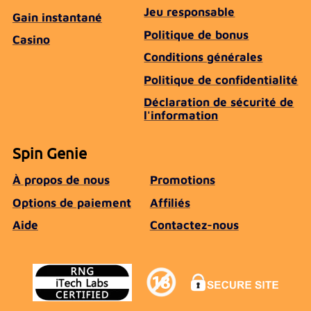
Jeu responsable
Gain instantané
Politique de bonus
Casino
Conditions générales
Politique de confidentialité
Déclaration de sécurité de
l'information
Spin Genie
À propos de nous
Promotions
Options de paiement
Affiliés
Aide
Contactez-nous