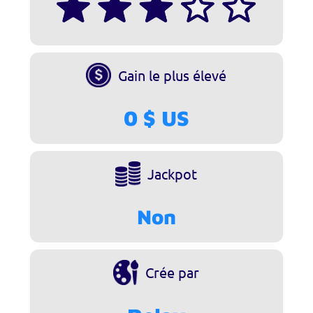
Gain le plus élevé
0 $ US
Jackpot
Non
Crée par