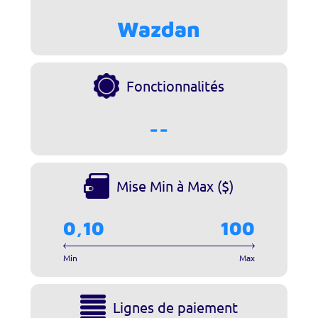
Wazdan
Fonctionnalités
--
Mise Min à Max ($)
0,10
100
Min
Max
Lignes de paiement