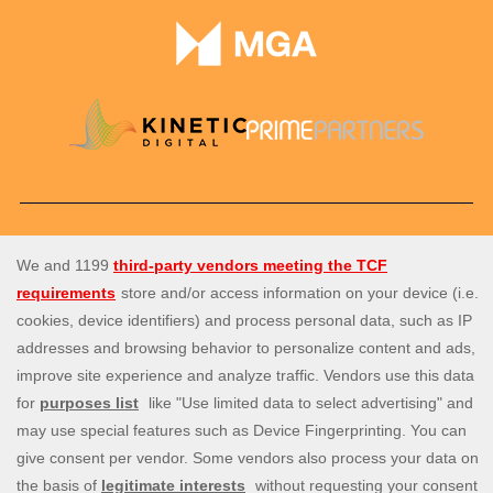
Spin Genie est le meilleur site pour profiter
de tous les jeux
de machines à sous
, de casino ainsi que ceux à gains
instantanés. Profitez de notre formidable sélection de plus
de 1 500 jeux de casino conçus par les meilleurs
développeurs de logiciels de machines à sous, et d'une
parfaite expérience
de live casino sur des jeux
comme
le
blackjack
,
la roulette
et le baccara. Nos promotions
quotidiennes apportent une touche supplémentaire, avec
des offres exclusives telles que des free spins sur dépôt, des
bonus de tours de casino et bien plus encore. Inscrivez-vous
chez nous dès aujourd'hui et commencez à jouer !