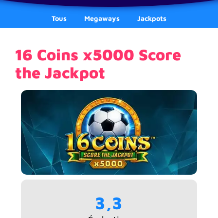
Tous
Megaways
Jackpots
16 Coins x5000 Score
the Jackpot
3,3