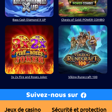
Bass Cash Diamond X UP
Chests of Gold: POWER COMBO
3x 2x Fire and Roses Joker
Viking Runecraft 100
Suivez-nous sur
Jeux de casino
Sécurité et protection