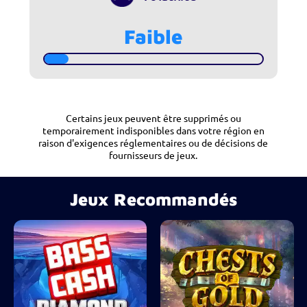
Faible
Certains jeux peuvent être supprimés ou
temporairement indisponibles dans votre région en
raison d'exigences réglementaires ou de décisions de
fournisseurs de jeux.
Jeux Recommandés