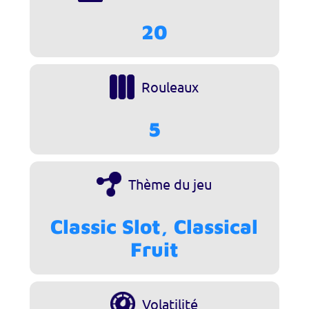
20
Rouleaux
5
Thème du jeu
Classic Slot, Classical
Fruit
Volatilité