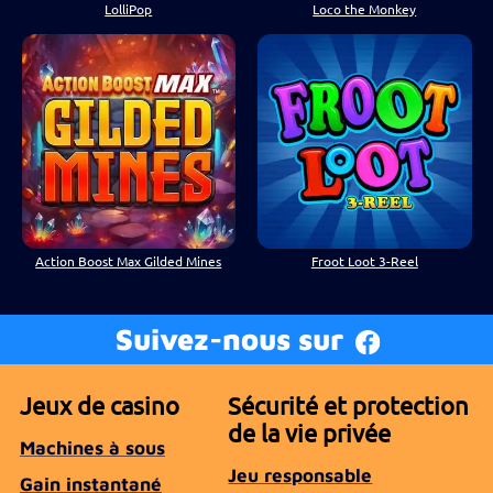
LolliPop
Loco the Monkey
Action Boost Max Gilded Mines
Froot Loot 3-Reel
Suivez-nous sur
Jeux de casino
Sécurité et protection
de la vie privée
Machines à sous
Jeu responsable
Gain instantané