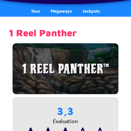
Tous
Megaways
Jackpots
1 Reel Panther
3,3
Évaluation