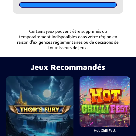
Certains jeux peuvent être supprimés ou
temporairement indisponibles dans votre région en
raison d'exigences réglementaires ou de décisions de
fournisseurs de jeux.
Jeux Recommandés
Hot Chili Fest