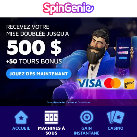
Sous réserve des Termes et Conditions
ACCUEIL
MACHINES À
GAIN
CASINO
SOUS
INSTANTANÉ