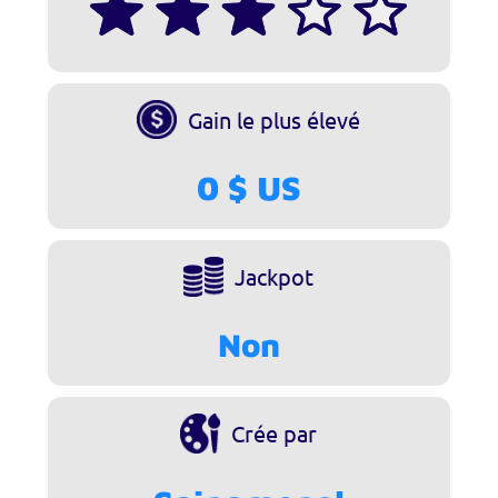
Gain le plus élevé
0 $ US
Jackpot
Non
Crée par