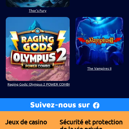
Thor's Fury
The Vampires II
Raging Gods: Olympus 2 POWER COMBO
Suivez-nous sur
Jeux de casino
Sécurité et protection
de la vie privée