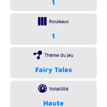
1
Rouleaux
1
Thème du jeu
Fairy Tales
Volatilité
Haute