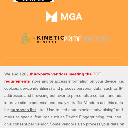
Spin Genie est le meilleur site pour profiter
de tous les jeux
de machines à sous
, de casino ainsi que ceux à gains
instantanés. Profitez de notre formidable sélection de plus
de 1 500 jeux de casino conçus par les meilleurs
développeurs de logiciels de machines à sous, et d'une
parfaite expérience
de live casino sur des jeux
comme
le
blackjack
,
la roulette
et le baccara. Nos promotions
quotidiennes apportent une touche supplémentaire, avec
des offres exclusives telles que des free spins sur dépôt, des
bonus de tours de casino et bien plus encore. Inscrivez-vous
chez nous dès aujourd'hui et commencez à jouer !