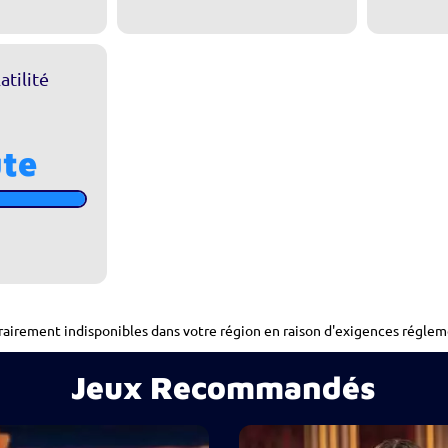
atilité
te
irement indisponibles dans votre région en raison d'exigences régleme
Jeux Recommandés