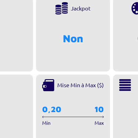
Jackpot
Non
Mise Min à Max ($)
0,20
10
Min
Max