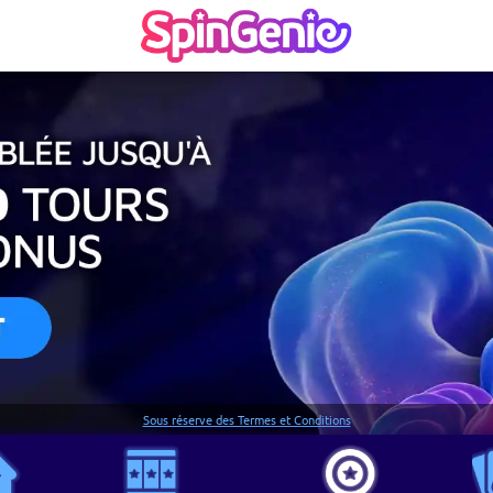
Sous réserve des Termes et Conditions