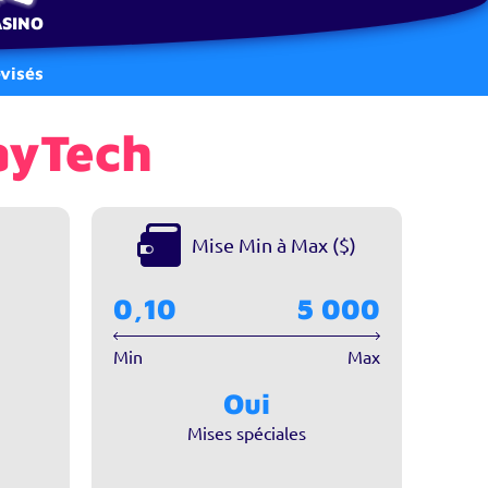
ASINO
évisés
ayTech
Mise Min à Max ($)
0,10
5 000
Min
Max
Oui
Mises spéciales