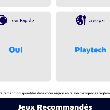
Tour Rapide
Crée par
Oui
Playtech
irement indisponibles dans votre région en raison d'exigences régleme
Jeux Recommandés