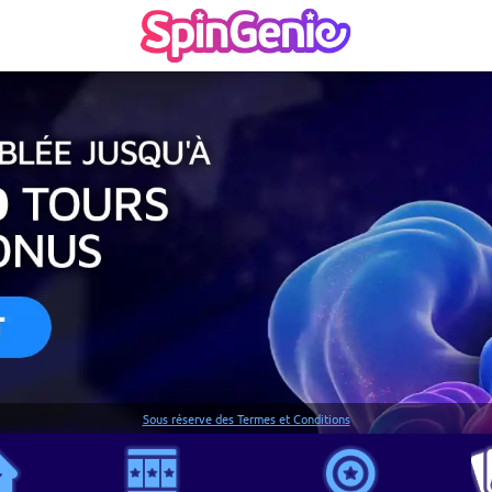
Sous réserve des Termes et Conditions