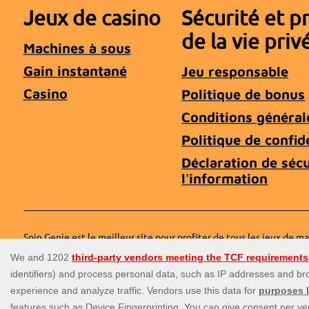
Jeux de casino
Sécurité et p
de la vie priv
Machines à sous
Gain instantané
Jeu responsable
Casino
Politique de bonus
Conditions général
Politique de confid
Déclaration de sécu
l'information
Spin Genie est le meilleur site pour profiter
de tous les jeux de ma
par les meilleurs développeurs de logiciels de machines à sous, e
apportent une touche supplémentaire, avec des offres exclusives te
commencez à jouer !