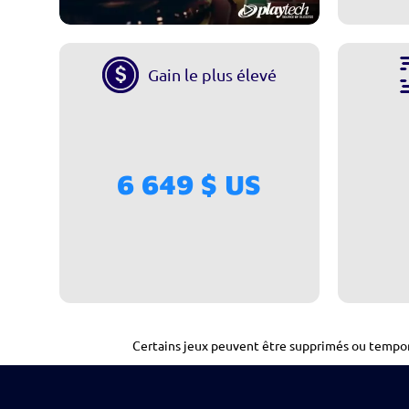
Gain le plus élevé
6 649 $ US
Certains jeux peuvent être supprimés ou tempora