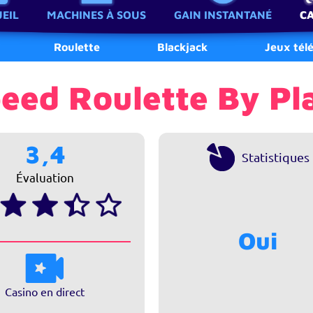
EIL
MACHINES À SOUS
GAIN INSTANTANÉ
C
Roulette
Blackjack
Jeux tél
eed Roulette By Pl
3,4
Statistiques
Évaluation
Oui
Casino en direct