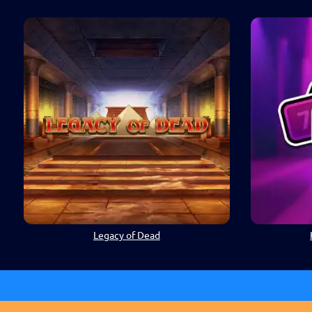
Legacy of Dead