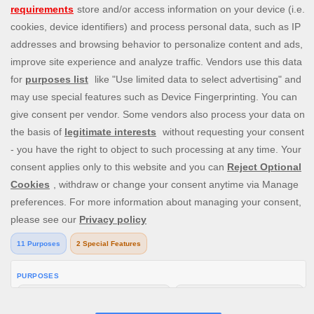
instantanés. Profitez de notre formidable sélection de plus
de 1 500 jeux de casino conçus par les meilleurs
développeurs de logiciels de machines à sous, et d'une
parfaite expérience
de live casino sur des jeux
comme
le
blackjack
,
la roulette
et le baccara. Nos promotions
quotidiennes apportent une touche supplémentaire, avec
des offres exclusives telles que des free spins sur dépôt, des
bonus de tours de casino et bien plus encore. Inscrivez-vous
chez nous dès aujourd'hui et commencez à jouer !