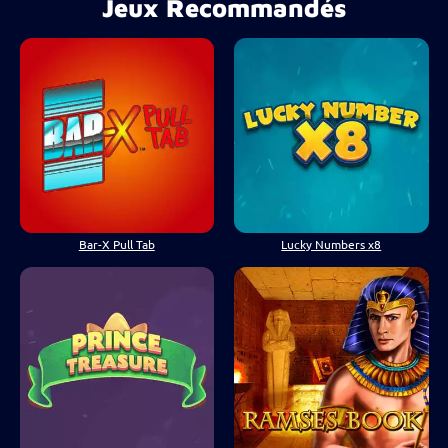
Jeux Recommandés
Bar-X Pull Tab
Lucky Numbers x8