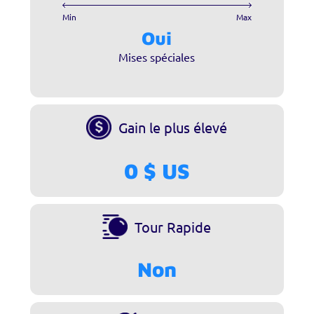
Min
Max
Oui
Mises spéciales
Gain le plus élevé
0 $ US
Tour Rapide
Non