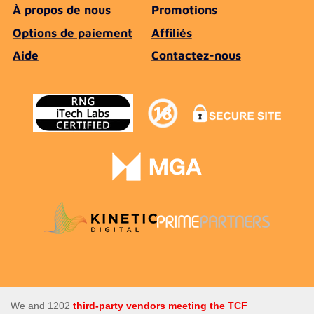
À propos de nous
Promotions
Options de paiement
Affiliés
Aide
Contactez-nous
Spin Genie est le meilleur site pour profiter
de tous les jeux
de machines à sous
, de casino ainsi que ceux à gains