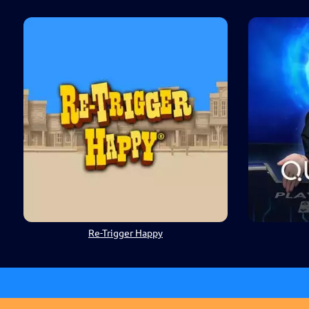
Re-Trigger Happy