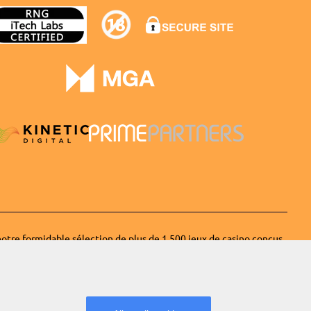
 notre formidable sélection de plus de 1 500 jeux de casino conçus
k
,
la roulette
et le baccara. Nos promotions quotidiennes
 plus encore. Inscrivez-vous chez nous dès aujourd'hui et