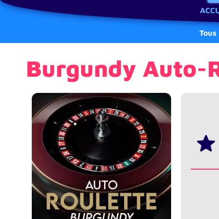
ACCU
Tous
Burgundy Auto-R