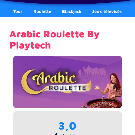
Tous
Roulette
Blackjack
Jeux télévisés
Arabic Roulette By
Playtech
3,0