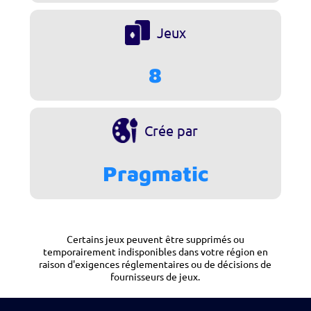
Jeux
8
Crée par
Pragmatic
Certains jeux peuvent être supprimés ou
temporairement indisponibles dans votre région en
raison d'exigences réglementaires ou de décisions de
fournisseurs de jeux.