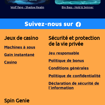
Wolf Fang - Shadow Realm
Big Bass - Hold & Spinner
Suivez-nous sur
Jeux de casino
Sécurité et protection
de la vie privée
Machines à sous
Jeu responsable
Gain instantané
Politique de bonus
Casino
Conditions générales
Politique de confidentialité
Déclaration de sécurité de
l'information
Spin Genie