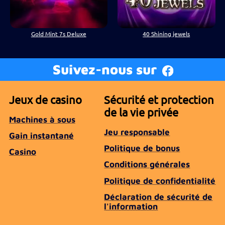
Gold Mint 7s Deluxe
40 Shining jewels
Suivez-nous sur
Jeux de casino
Sécurité et protection
de la vie privée
Machines à sous
Jeu responsable
Gain instantané
Politique de bonus
Casino
Conditions générales
Politique de confidentialité
Déclaration de sécurité de
l'information