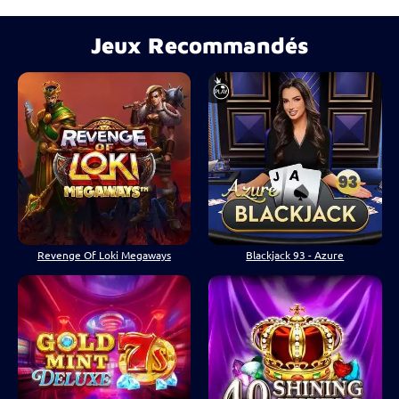
Jeux Recommandés
Revenge Of Loki Megaways
Blackjack 93 - Azure