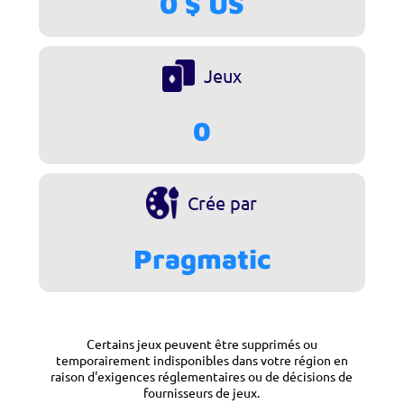
0 $ US
Jeux
0
Crée par
Pragmatic
Certains jeux peuvent être supprimés ou
temporairement indisponibles dans votre région en
raison d'exigences réglementaires ou de décisions de
fournisseurs de jeux.