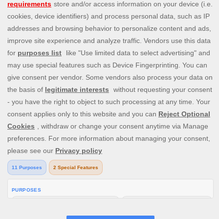
Spin Genie est le meilleur site pour profiter
de tous les jeux
de machines à sous
, de casino ainsi que ceux à gains
instantanés. Profitez de notre formidable sélection de plus
de 1 500 jeux de casino conçus par les meilleurs
développeurs de logiciels de machines à sous, et d'une
parfaite expérience
de live casino sur des jeux
comme
le
blackjack
,
la roulette
et le baccara. Nos promotions
quotidiennes apportent une touche supplémentaire, avec
des offres exclusives telles que des free spins sur dépôt, des
bonus de tours de casino et bien plus encore. Inscrivez-vous
chez nous dès aujourd'hui et commencez à jouer !