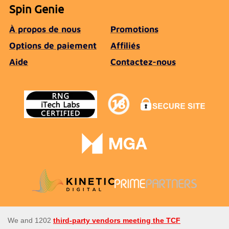
Spin Genie
À propos de nous
Promotions
Options de paiement
Affiliés
Aide
Contactez-nous