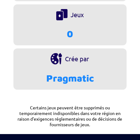
Jeux
0
Crée par
Pragmatic
Certains jeux peuvent être supprimés ou
temporairement indisponibles dans votre région en
raison d'exigences réglementaires ou de décisions de
fournisseurs de jeux.