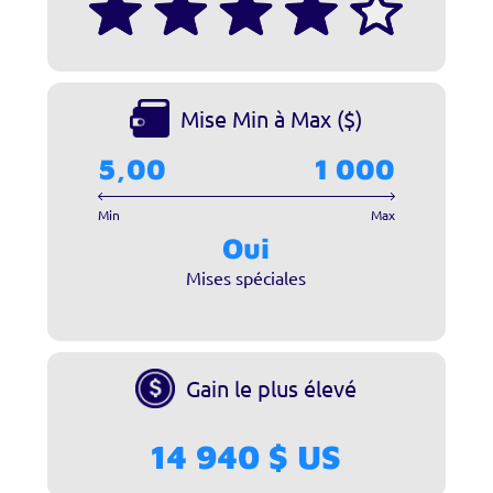
Mise Min à Max ($)
5,00
1 000
Min
Max
Oui
Mises spéciales
Gain le plus élevé
14 940 $ US