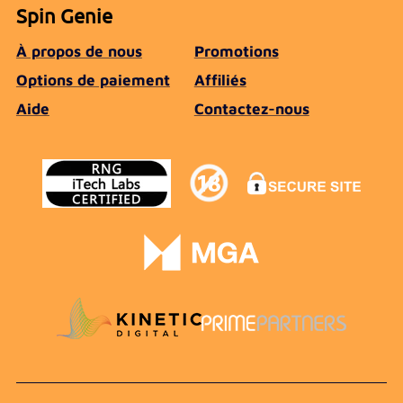
Spin Genie
À propos de nous
Promotions
Options de paiement
Affiliés
Aide
Contactez-nous