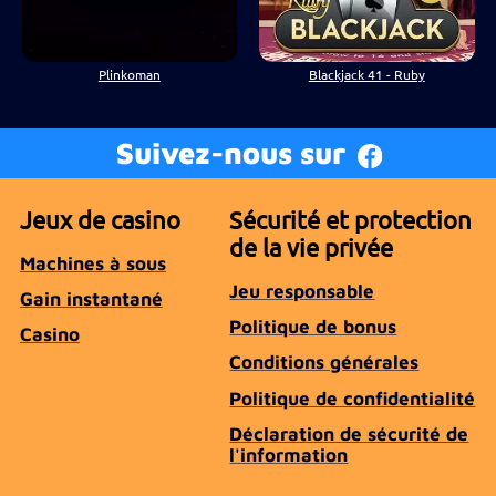
Plinkoman
Blackjack 41 - Ruby
Suivez-nous sur
Jeux de casino
Sécurité et protection
de la vie privée
Machines à sous
Jeu responsable
Gain instantané
Politique de bonus
Casino
Conditions générales
Politique de confidentialité
Déclaration de sécurité de
l'information