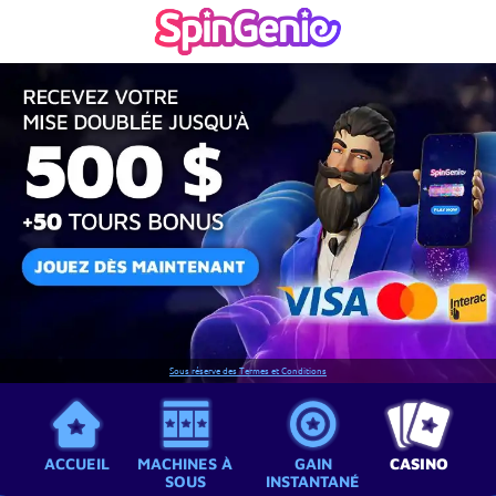
Sous réserve des Termes et Conditions
ACCUEIL
MACHINES À
GAIN
CASINO
SOUS
INSTANTANÉ