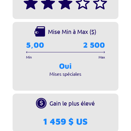
Mise Min à Max ($)
5,00
2 500
Min
Max
Oui
Mises spéciales
Gain le plus élevé
1 459 $ US