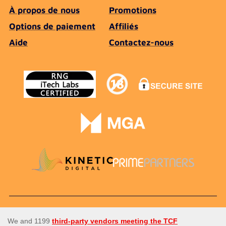
À propos de nous
Promotions
Options de paiement
Affiliés
Aide
Contactez-nous
Spin Genie est le meilleur site pour profiter
de tous les jeux
de machines à sous
, de casino ainsi que ceux à gains