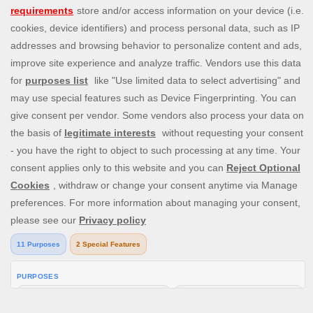
instantanés. Profitez de notre formidable sélection de plus
de 1 500 jeux de casino conçus par les meilleurs
développeurs de logiciels de machines à sous, et d'une
parfaite expérience
de live casino sur des jeux
comme
le
blackjack
,
la roulette
et le baccara. Nos promotions
quotidiennes apportent une touche supplémentaire, avec
des offres exclusives telles que des free spins sur dépôt, des
bonus de tours de casino et bien plus encore. Inscrivez-vous
chez nous dès aujourd'hui et commencez à jouer !