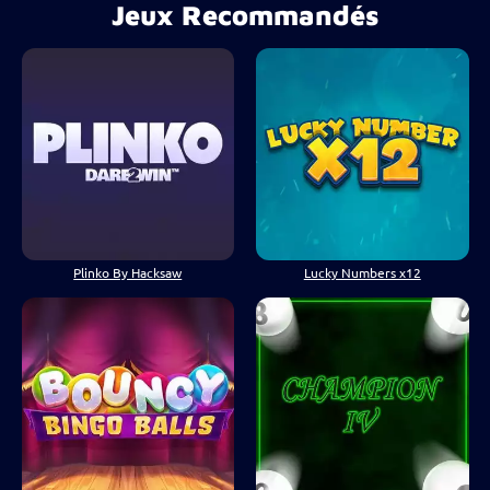
Jeux Recommandés
Plinko By Hacksaw
Lucky Numbers x12