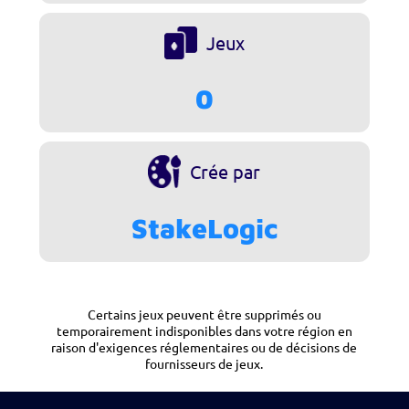
Jeux
0
Crée par
StakeLogic
Certains jeux peuvent être supprimés ou
temporairement indisponibles dans votre région en
raison d'exigences réglementaires ou de décisions de
fournisseurs de jeux.