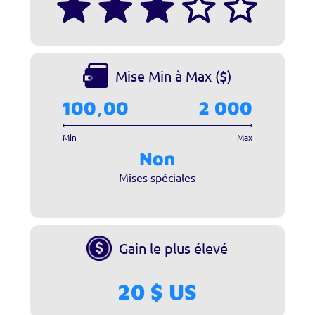
Mise Min à Max ($)
100,00
2 000
Min
Max
Non
Mises spéciales
Gain le plus élevé
20 $ US