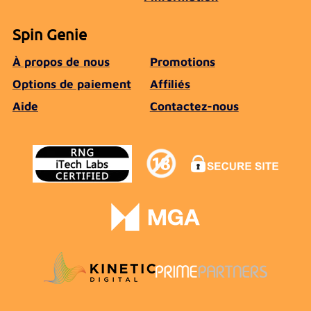
Spin Genie
À propos de nous
Promotions
Options de paiement
Affiliés
Aide
Contactez-nous