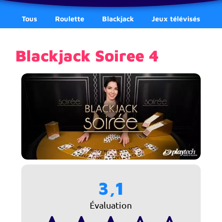
Tous
Roulette
Blackjack
Jeux télévisés
Blackjack Soiree 4
3,1
Évaluation