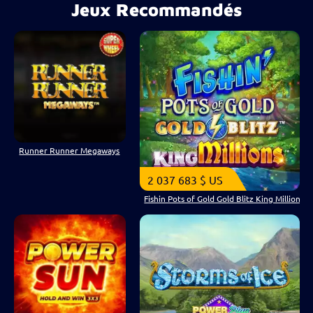
Jeux Recommandés
Runner Runner Megaways
2 037 683 $ US
Fishin Pots of Gold Gold Blitz King Millions