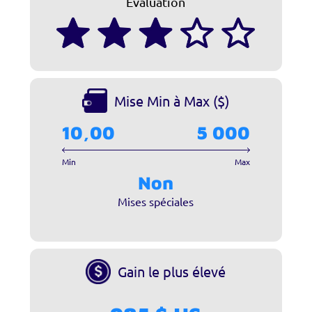
Évaluation
Mise Min à Max ($)
10,00
5 000
Min
Max
Non
Mises spéciales
Gain le plus élevé