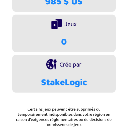
985 $ US
Jeux
0
Crée par
StakeLogic
Certains jeux peuvent être supprimés ou
temporairement indisponibles dans votre région en
raison d'exigences réglementaires ou de décisions de
fournisseurs de jeux.