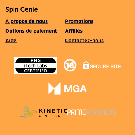
Spin Genie
À propos de nous
Promotions
Options de paiement
Affiliés
Aide
Contactez-nous