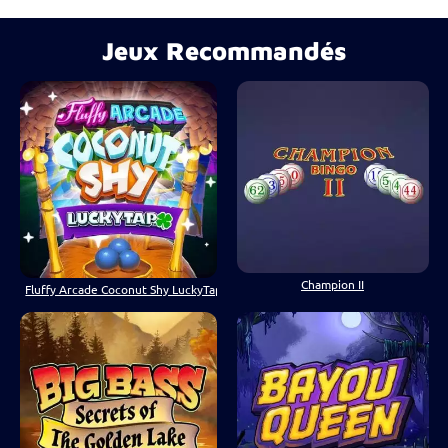
Jeux Recommandés
Champion II
Fluffy Arcade Coconut Shy LuckyTap