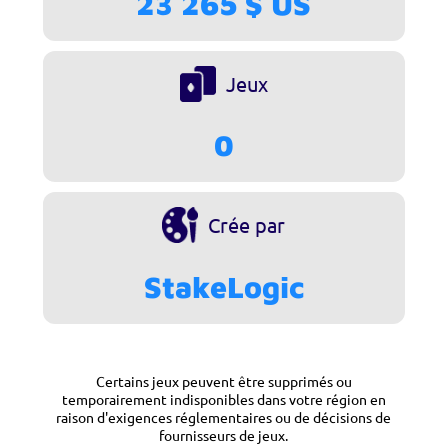
23 265 $ US
Jeux
0
Crée par
StakeLogic
Certains jeux peuvent être supprimés ou
temporairement indisponibles dans votre région en
raison d'exigences réglementaires ou de décisions de
fournisseurs de jeux.