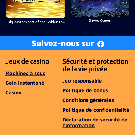
Bayou Queen
Big Bass Secrets of the Golden Lake
Suivez-nous sur
Jeux de casino
Sécurité et protection
de la vie privée
Machines à sous
Jeu responsable
Gain instantané
Politique de bonus
Casino
Conditions générales
Politique de confidentialité
Déclaration de sécurité de
l'information