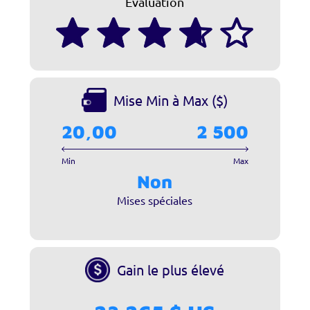
Évaluation
Mise Min à Max ($)
20,00
2 500
Min
Max
Non
Mises spéciales
Gain le plus élevé