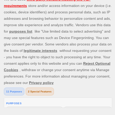
de machines à sous
, de casino ainsi que ceux à gains
instantanés. Profitez de notre formidable sélection de plus
de 1 500 jeux de casino conçus par les meilleurs
développeurs de logiciels de machines à sous, et d'une
parfaite expérience
de live casino sur des jeux
comme
le
blackjack
,
la roulette
et le baccara. Nos promotions
quotidiennes apportent une touche supplémentaire, avec
des offres exclusives telles que des free spins sur dépôt, des
bonus de tours de casino et bien plus encore. Inscrivez-vous
chez nous dès aujourd'hui et commencez à jouer !