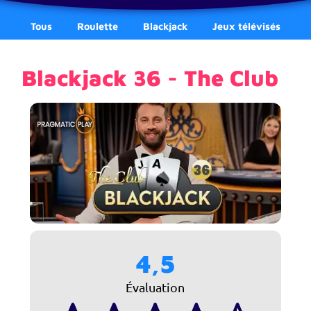
Tous
Roulette
Blackjack
Jeux télévisés
Blackjack 36 - The Club
4,5
Évaluation